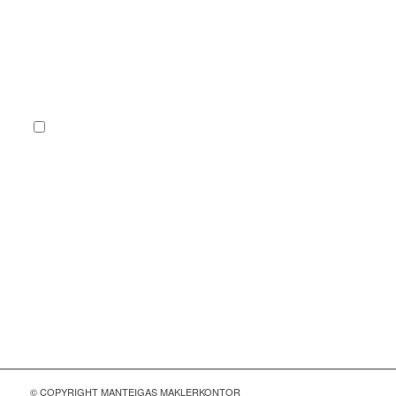
Sie stimmen der Verarbeitung Ihrer Daten gemäß unserer
Datenschutzerklärung
zu. Hinweis: Sie können Ihre Einwilligung
jederzeit per Mail an info@manteigas.de widerrufen.
*
6 + 2 = ?
© COPYRIGHT MANTEIGAS MAKLERKONTOR