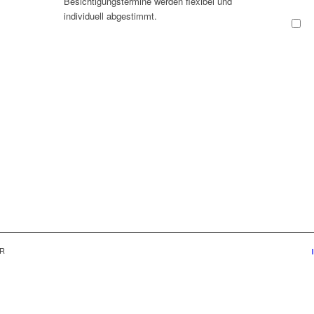
Besichtigungstermine werden flexibel und
individuell abgestimmt.
S
gemäß
Hinwei
per Ma
1 + 
R