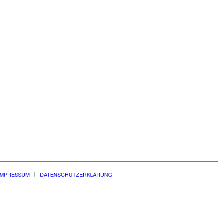
ie stimmen der Verarbeitung Ihrer Daten
 unserer
Datenschutzerklärung
zu.
s: Sie können Ihre Einwilligung jederzeit
il an info@manteigas.de widerrufen.
*
4 = ?
IMPRESSUM
DATENSCHUTZERKLÄRUNG