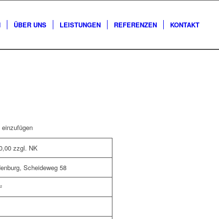
N
ÜBER UNS
LEISTUNGEN
REFERENZEN
KONTAKT
t einzufügen
0,00 zzgl. NK
denburg, Scheideweg 58
²