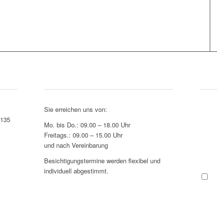
Bürozeiten
Wir
Sie erreichen uns von:
6135
Mo. bis Do.: 09.00 – 18.00 Uhr
Freitags.: 09.00 – 15.00 Uhr
und nach Vereinbarung
Besichtigungstermine werden flexibel und
individuell abgestimmt.
S
gemäß
Hinwei
per Ma