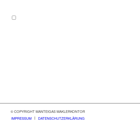
Sie stimmen der Verarbeitung Ihrer Daten gemäß unserer
Datenschutzerklärung
zu. Hinweis: Sie können Ihre Einwilligung
jederzeit per Mail an info@manteigas.de widerrufen.
*
1 + 7 = ?
© COPYRIGHT MANTEIGAS MAKLERKONTOR
IMPRESSUM
DATENSCHUTZERKLÄRUNG