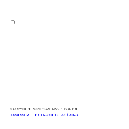
Sie stimmen der Verarbeitung Ihrer Daten gemäß unserer
Datenschutzerklärung
zu. Hinweis: Sie können Ihre Einwilligung
jederzeit per Mail an info@manteigas.de widerrufen.
*
0 + 6 = ?
© COPYRIGHT MANTEIGAS MAKLERKONTOR
IMPRESSUM
DATENSCHUTZERKLÄRUNG